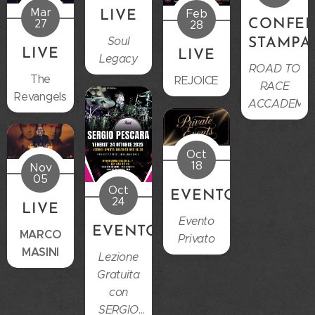
Mar
Feb
LIVE
27
CONFE
28
Soul
STAMPA
LIVE
LIVE
Legacy
ROAD TO
The
REJOICE
RACE
Revangels
ACCADEMY
Oct
18
Nov
05
Oct
EVENTO
24
LIVE
Evento
EVENTO
MARCO
Privato
MASINI
Lezione
Gratuita
con
SERGIO