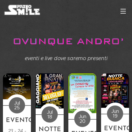
eventi e live dove saremo presenti
Jul
25
Jun
Jul
19
Jun
18
EVENTO
20
EVENT
NOTTE
23 - 24 -