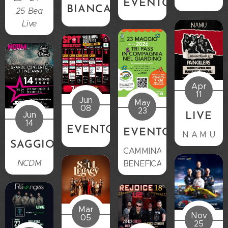
EVENTO
BIANCA
25 Bea
Live
Apr
11
Jun
May
08
23
Jun
LIVE
14
EVENTO
EVENTO
N A M U
SAGGIO
CAMMINATA
NCDM
BENEFICA
Mar
Nov
05
25