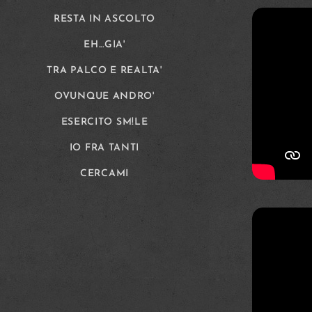
RESTA IN ASCOLTO
EH...GIA'
TRA PALCO E REALTA'
OVUNQUE ANDRO'
ESERCITO SM!LE
IO FRA TANTI
CERCAMI