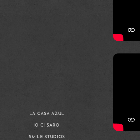
LA CASA AZUL
IO CI SARO'
SM!LE STUDIOS